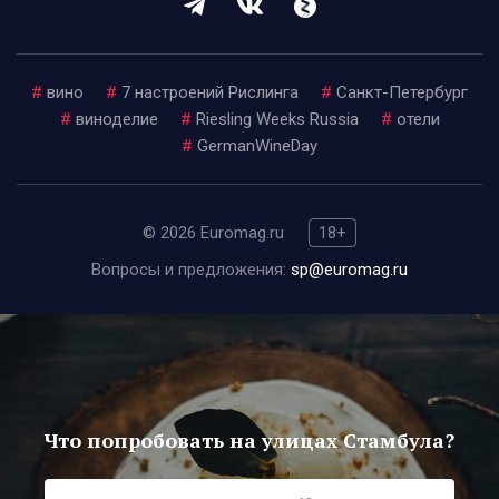
#
вино
#
7 настроений Рислинга
#
Санкт-Петербург
#
виноделие
#
Riesling Weeks Russia
#
отели
#
GermanWineDay
© 2026 Euromag.ru
18+
Вопросы и предложения:
sp@euromag.ru
Что попробовать на улицах Стамбула?