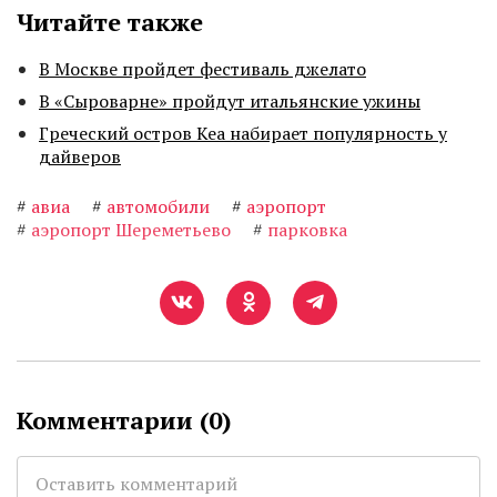
Читайте также
В Москве пройдет фестиваль джелато
В «Сыроварне» пройдут итальянские ужины
Греческий остров Кеа набирает популярность у
дайверов
#
авиа
#
автомобили
#
аэропорт
#
аэропорт Шереметьево
#
парковка
Комментарии (
0
)