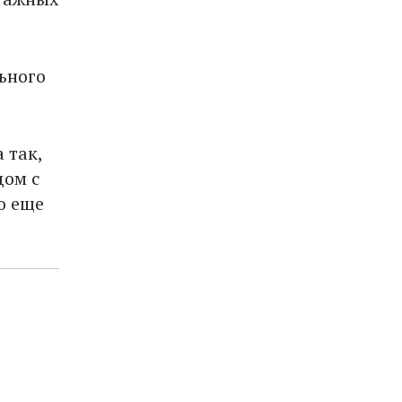
ьного
 так,
дом с
о еще