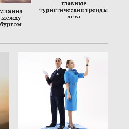
главные
туристические тренды
омпания
лета
ы между
рбургом