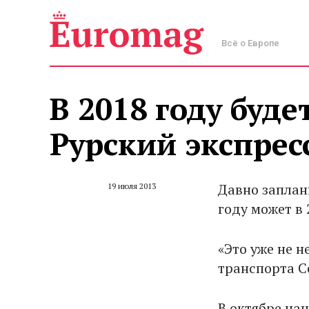
Всё о Европе
В 2018 году буд
Рурский экспрес
Давно заплан
19 июля 2013
году может в 
«Это уже не н
транспорта С
В октябре на