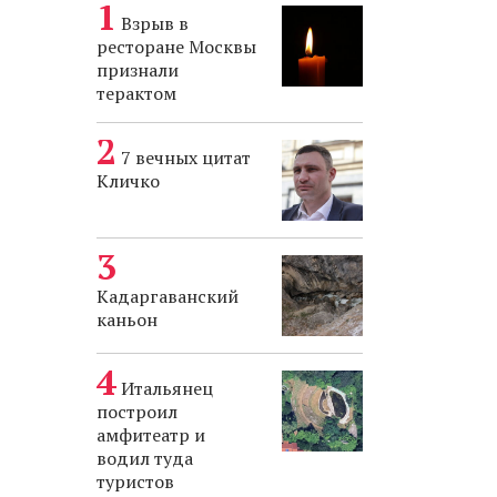
Взрыв в
ресторане Москвы
признали
терактом
7 вечных цитат
Кличко
Кадаргаванский
каньон
Итальянец
построил
амфитеатр и
водил туда
туристов