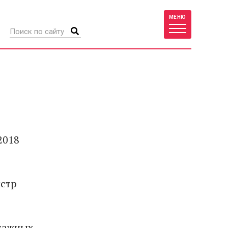
МЕНЮ
2018
истр
этажных