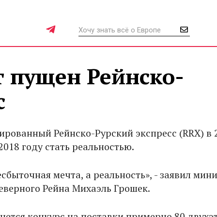
ет пущен Рейнско-
с
ированный Рейнско-Рурский экспресс (RRX) в 
2018 году стать реальностью.
есбыточная мечта, а реальность», - заявил мин
еверного Рейна Михаэль Грошек.
чнется конкурс на поставки примерно 80 двух