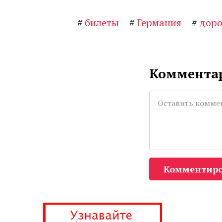
#
билеты
#
Германия
#
доро
Комментар
Комментиро