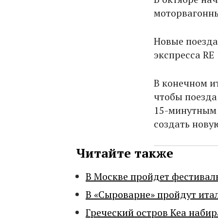
моторвагонны
Новые поезда
экспресса RE 1
В конечном и
чтобы поезда
15-минутным 
создать нову
Читайте также
В Москве пройдет фестивал
В «Сыроварне» пройдут ита
Греческий остров Кеа набир