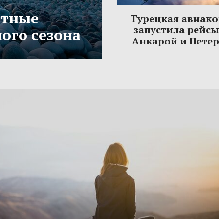
етные
Турецкая авиак
запустила рейс
ого сезона
Анкарой и Пете