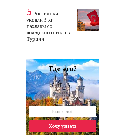
Россиянки
украли 5 кг
пахлавы со
шведского стола в
Турции
Где это?
Хочу узнать