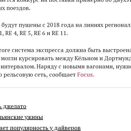
х поездов.
 будут пущены с 2018 года на линиях регионал
, RE 4, RE 5, RE 6 и RE 11.
тоге система экспресса должна быть выстроена
 могли курсировать между Кёльном и Дортмун
интервалом. Наряду с новыми вагонами, нужн
ю рельсовую сеть, сообщает
Focus.
ь джелато
льянские ужины
ает популярность у дайверов