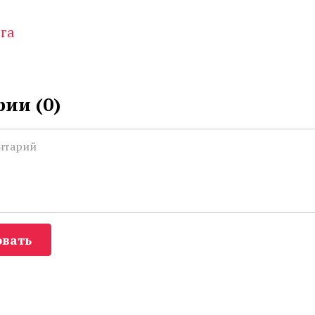
га
ии (
0
)
вать