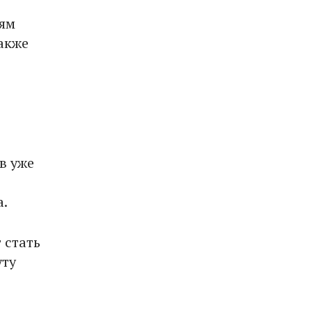
иям
также
в уже
а.
 стать
уту