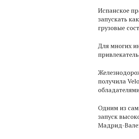
Испанское пр
запускать ка
грузовые сос
Для многих и
привлекатель
Железнодорож
получила Velo
обладателями
Одним из сам
запуск высок
Мадрид-Вале