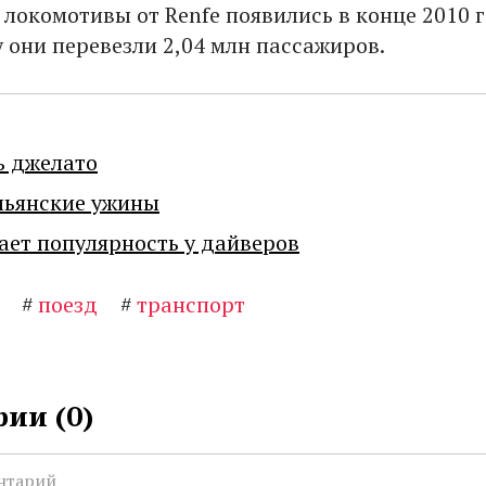
локомотивы от Renfe появились в конце 2010 г
 они перевезли 2,04 млн пассажиров.
ь джелато
льянские ужины
ает популярность у дайверов
#
поезд
#
транспорт
ии (
0
)