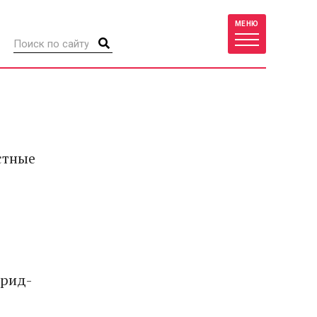
МЕНЮ
стные
дрид-