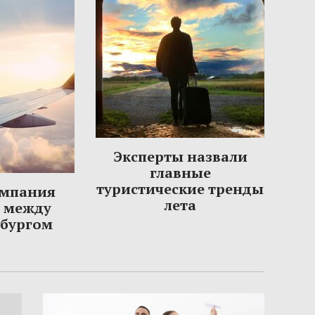
Эксперты назвали
главные
туристические тренды
омпания
лета
ы между
рбургом