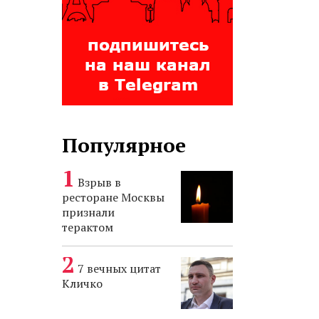
Популярное
Взрыв в
ресторане Москвы
признали
терактом
7 вечных цитат
Кличко