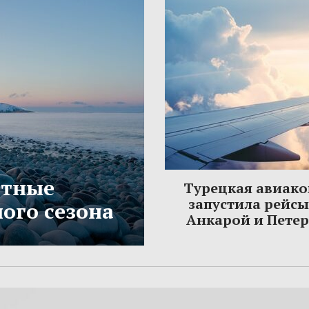
етные
Турецкая авиак
запустила рейс
ого сезона
Анкарой и Пете