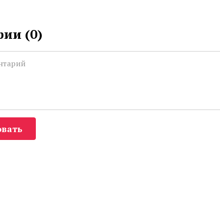
ии (
0
)
вать