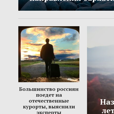
Большинство россиян
поедет на
Наз
отечественные
курорты, выяснили
ле
эксперты