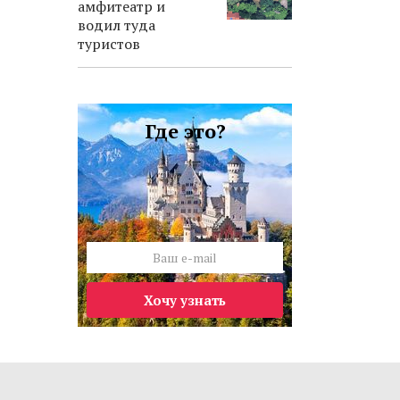
амфитеатр и
водил туда
туристов
Где это?
Хочу узнать