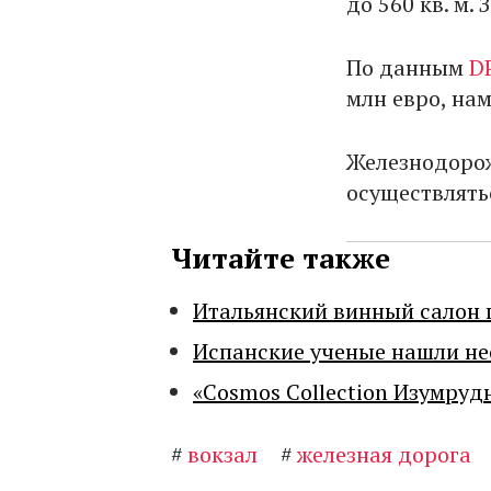
до 560 кв. м.
По данным
D
млн евро, нам
Железнодорож
осуществлять
Читайте также
Итальянский винный салон 
Испанские ученые нашли н
«Cosmos Collection Изумруд
#
вокзал
#
железная дорога