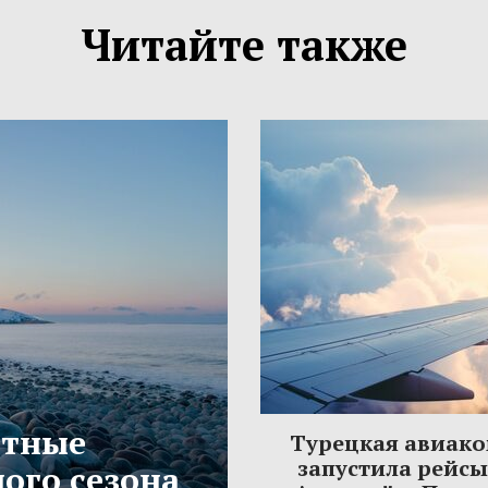
Читайте также
етные
Турецкая авиак
запустила рейс
ого сезона