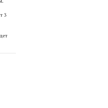
м.
т 3
дет