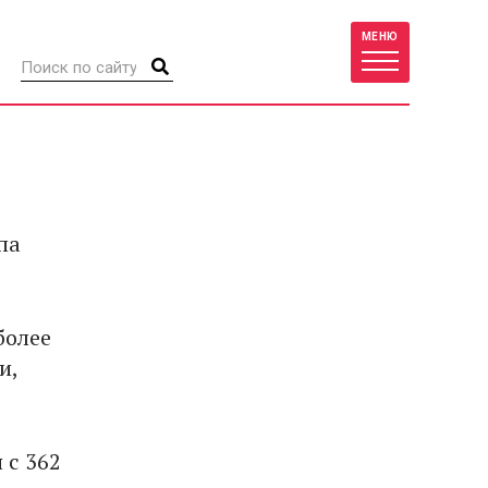
МЕНЮ
па
более
и,
 с 362