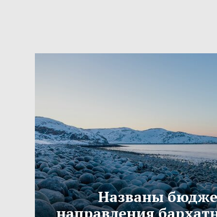
Названы бюдж
направления бархатн