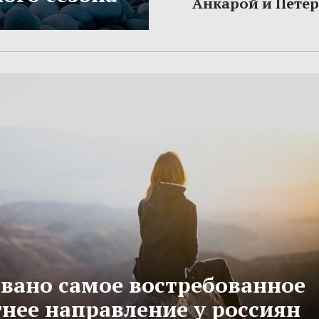
Анкарой и Пете
вано самое востребованное
тнее направление у россиян