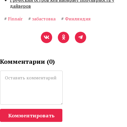
Греческий остров Кеа набирает популярность у
дайверов
#
Finnair
#
забастовка
#
Финляндия
Комментарии (
0
)
Комментировать