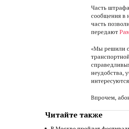
Часть штрафа
сообщения в 
часть позвол
передают
Рам
«Мы решили с
транспортной
справедливы
неудобства, 
интересуются
Впрочем, або
Читайте также
В Москве пройдет фестивал