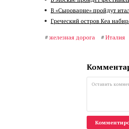
В «Сыроварне» пройдут ита
Греческий остров Кеа набир
#
железная дорога
#
Италия
Комментар
Комментиро