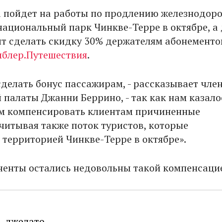
 пойдет на работы по продлению железнодор
национальный парк Чинкве-Терре в октябре, а 
ит сделать скидку 30% держателям абонементо
блер.Путешествия
.
делать бонус пассажирам, - рассказывает чле
 палаты Джанни Беррино, - так как нам казало
м компенсировать клиентам причиненные
учитывая также поток туристов, которые
 территорией Чинкве-Терре в октябре».
ненты остались недовольны такой компенсаци
ь джелато