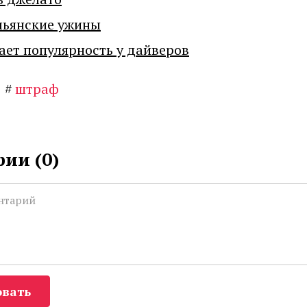
льянские ужины
ает популярность у дайверов
#
штраф
ии (
0
)
вать