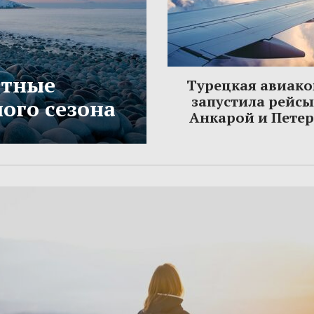
етные
Турецкая авиак
запустила рейс
ого сезона
Анкарой и Пете