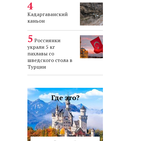
Кадаргаванский
каньон
Россиянки
украли 5 кг
пахлавы со
шведского стола в
Турции
Где это?