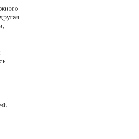
ожного
другая
в,
н
сь
ей.