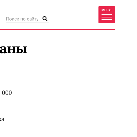
МЕНЮ
ваны
 000
ва