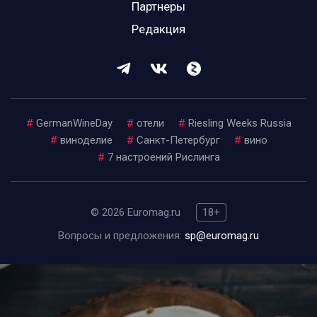
Партнеры
Редакция
#
GermanWineDay
#
отели
#
Riesling Weeks Russia
#
виноделие
#
Санкт-Петербург
#
вино
#
7 настроений Рислинга
© 2026 Euromag.ru
18+
Вопросы и предложения:
sp@euromag.ru