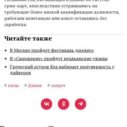
грин-карт, впоследствии устраивались на
требующие более низкой квалификации должности,
работали нелегально или вовсе оставались без
заработка.
Читайте также
В Москве пройдет фестиваль джелато
В «Сыроварне» пройдут итальянские ужины
Греческий остров Кеа набирает популярность у
дайверов
#
визы
#
Дания
#
запрет