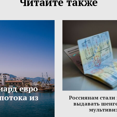
Читайте также
иард евро
потока из
Россиянам стали
выдавать шенг
мультиви