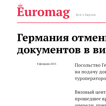
Всё о Европе
Германия отмени
документов в в
Посольство Г
8 февраля 2013
на подачу до
туроператоро
Визовый центр
прошедшее вр
очереди, при