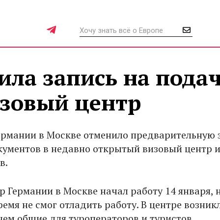
ла запись на пода
изовый центр
ермании в Москве отменило предварительную 
кументов в недавно открытый визовый центр и
в.
 Германии в Москве начал работу 14 января, н
емя не смог отладить работу. В центре возник
чем общие для туроператоров и туристов.