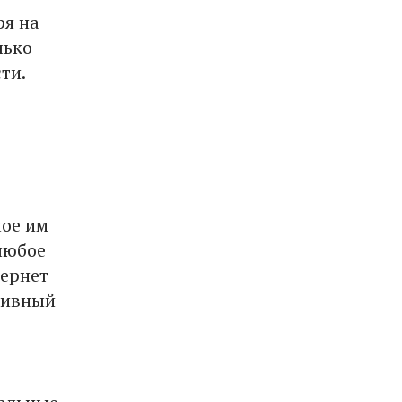
ря на
лько
ти.
ное им
любое
тернет
тивный