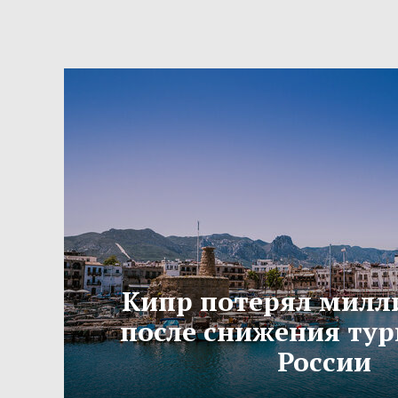
Кипр потерял милл
после снижения тур
России