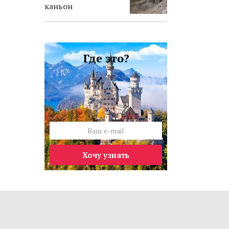
каньон
Где это?
Хочу узнать