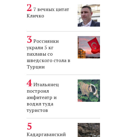
7 вечных цитат
Кличко
Россиянки
украли 5 кг
пахлавы со
шведского стола в
Турции
Итальянец
построил
амфитеатр и
водил туда
туристов
Кадаргаванский