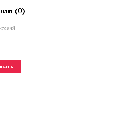
ии (
0
)
вать