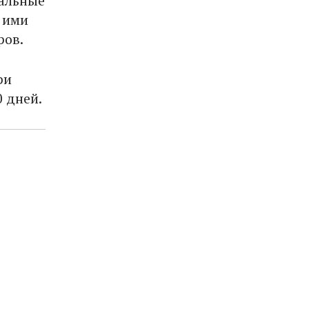
иальные
- ими
ров.
ри
0 дней.