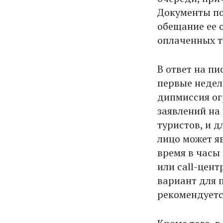
Документы по
обещание ее 
оплаченных т
В ответ на пи
первые недел
дипмиссия ог
заявлений на
туристов, и 
лицо может я
время в часы
или call-цен
вариант для 
рекомендуетс