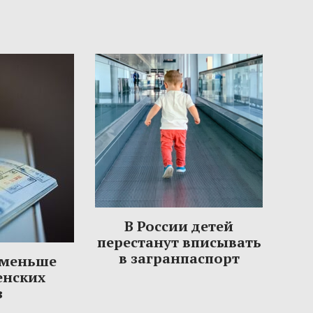
В России детей
перестанут вписывать
в загранпаспорт
 меньше
енских
з