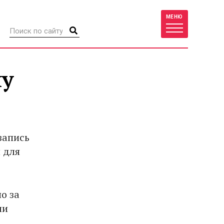
МЕНЮ
чу
запись
 для
о за
ли