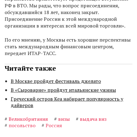
РФ в ВТО. Мы рады, что вопрос присоединения,
обсуждавшийся 18 лет, наконец закрыт.
Присоединение России к этой международной
организации в интересах всей мировой торговли».
По его мнению, у Москвы есть хорошие перспективы
стать международным финансовым центром,
передает ИТАР-ТАСС.
Читайте также
В Москве пройдет фестиваль джелато
В «Сыроварне» пройдут итальянские ужины
Греческий остров Кеа набирает популярность у
дайверов
#
Великобритания
#
визы
#
выдача виз
#
посольство
#
Россия