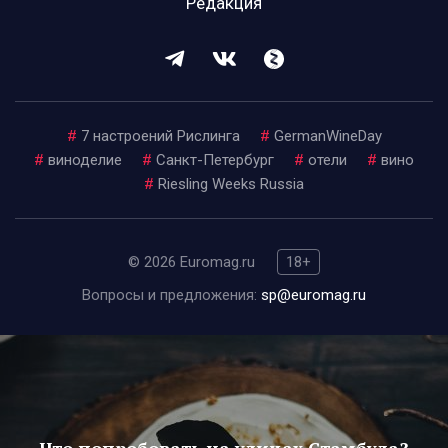
Редакция
#
7 настроений Рислинга
#
GermanWineDay
#
виноделие
#
Санкт-Петербург
#
отели
#
вино
#
Riesling Weeks Russia
© 2026 Euromag.ru
18+
Вопросы и предложения:
sp@euromag.ru
Что попробовать на улицах Стамбула?