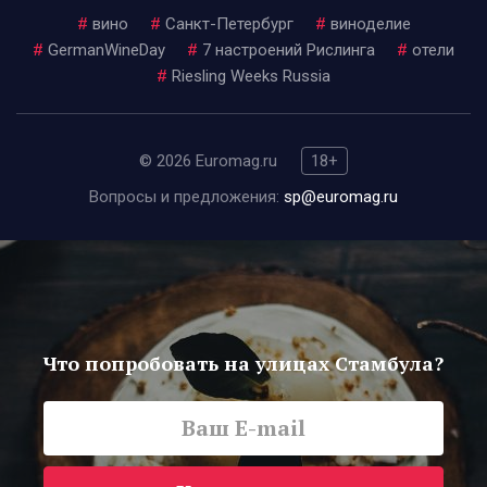
#
вино
#
Санкт-Петербург
#
виноделие
#
GermanWineDay
#
7 настроений Рислинга
#
отели
#
Riesling Weeks Russia
© 2026 Euromag.ru
18+
Вопросы и предложения:
sp@euromag.ru
Что попробовать на улицах Стамбула?