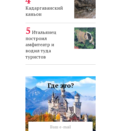
Кадаргаванский
каньон
Итальянец
построил
амфитеатр и
водил туда
туристов
Где это?