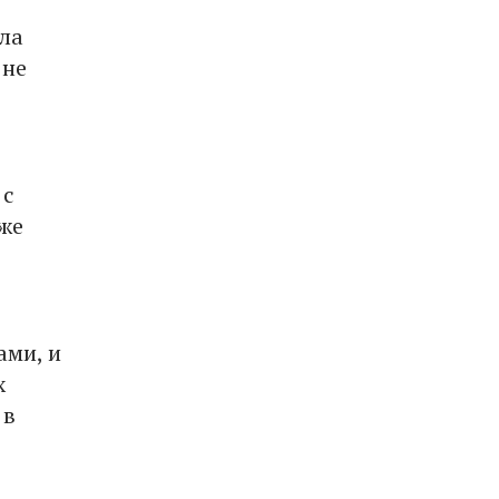
ла
 не
 с
 же
ами, и
х
 в