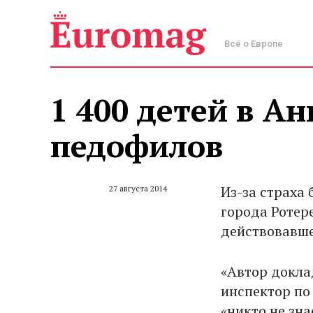
Всё о Европе
1 400 детей в А
педофилов
Из-за страха
27 августа 2014
города Ротер
действовавше
«Автор докла
инспектор по
«никто не зн