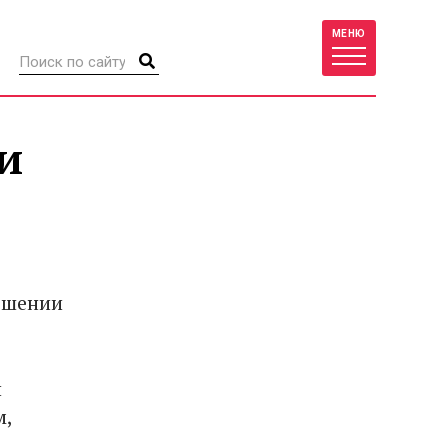
МЕНЮ
и
ошении
й
м,