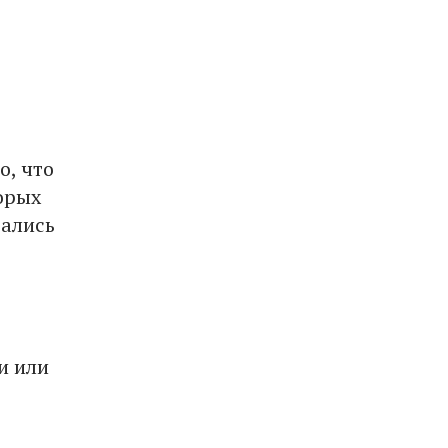
о, что
орых
вались
и или