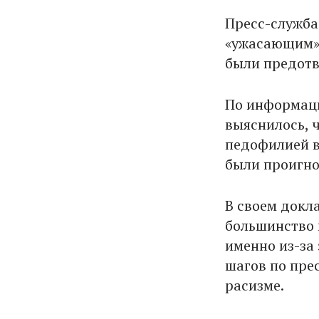
Пресс-служба
«ужасающим» 
были предот
По информаци
выяснилось, 
педофилией в
были проигно
В своем докл
большинство 
именно из-за
шагов по пре
расизме.