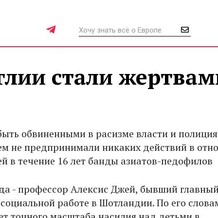
нглии стали жертвам
 быть обвиненными в расизме власти и полиция
ем не предпринимали никаких действий в отн
й в течение 16 лет банды азиатов-педофилов
да - профессор Алексис Джей, бывший главны
 социальной работе в Шотландии. По его слова
ает точного масштаба насилия над детьми в