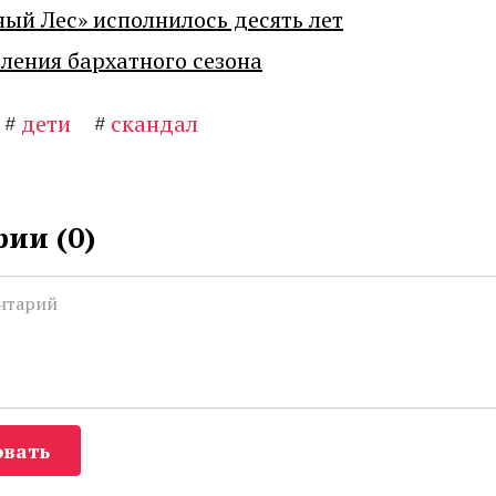
ный Лес» исполнилось десять лет
ения бархатного сезона
#
дети
#
скандал
ии (
0
)
вать