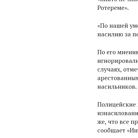
Ротереме».
«По нашей ум
насилию за пе
По его мнению
игнорировали
случаях, отм
арестованным
насильников.
Полицейские 
изнасиловани
же, что все 
сообщает «Ин