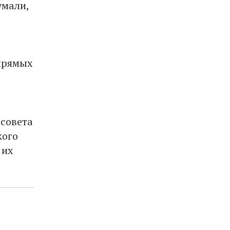
умали,
прямых
рсовета
кого
 их