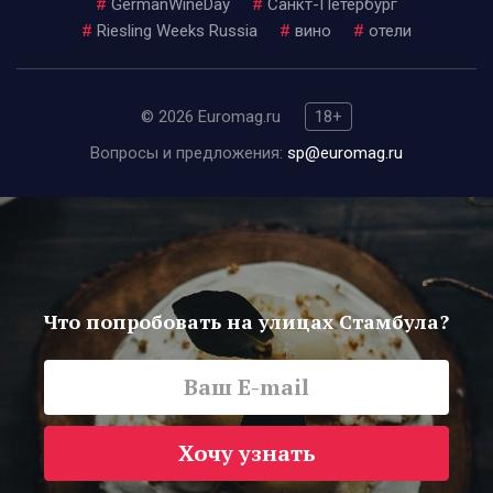
#
GermanWineDay
#
Санкт-Петербург
#
Riesling Weeks Russia
#
вино
#
отели
© 2026 Euromag.ru
18+
Вопросы и предложения:
sp@euromag.ru
Что попробовать на улицах Стамбула?
Хочу узнать