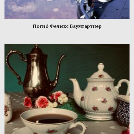
Погиб Феликс Баумгартнер