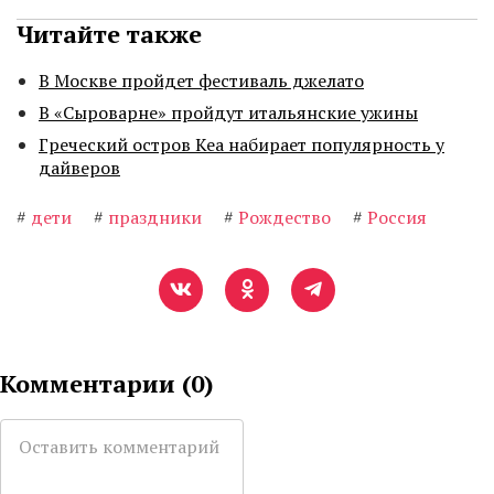
Читайте также
В Москве пройдет фестиваль джелато
В «Сыроварне» пройдут итальянские ужины
Греческий остров Кеа набирает популярность у
дайверов
#
дети
#
праздники
#
Рождество
#
Россия
Комментарии (
0
)