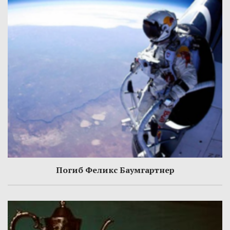
Погиб Феликс Баумгартнер