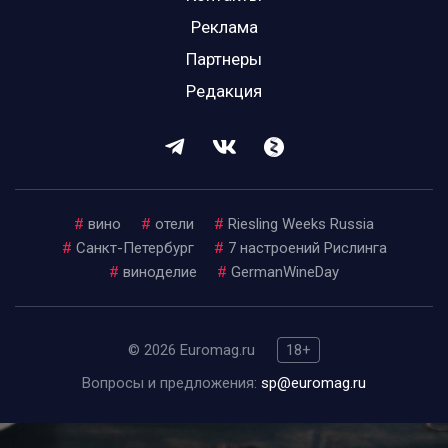
Реклама
Партнеры
Редакция
#
вино
#
отели
#
Riesling Weeks Russia
#
Санкт-Петербург
#
7 настроений Рислинга
#
виноделие
#
GermanWineDay
© 2026 Euromag.ru
18+
Вопросы и предложения:
sp@euromag.ru