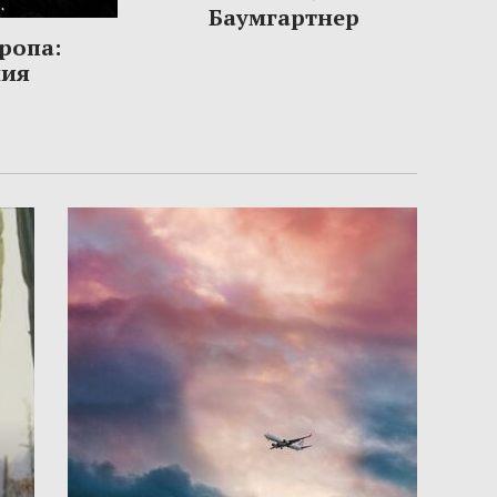
Баумгартнер
ропа:
ния