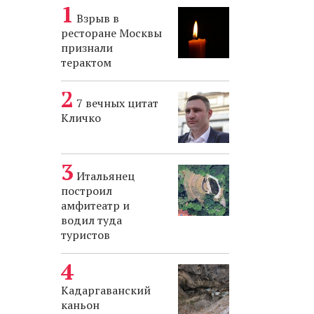
Взрыв в
ресторане Москвы
признали
терактом
7 вечных цитат
Кличко
Итальянец
построил
амфитеатр и
водил туда
туристов
Кадаргаванский
каньон