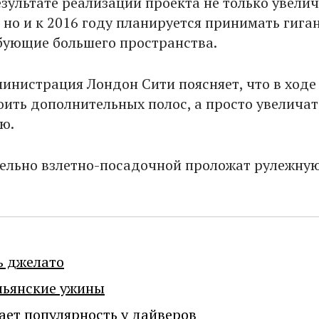
езультате реализации проекта не только увели
 но и к 2016 году планируется принимать гига
бующие большего пространства.
министрация Лондон Сити поясняет, что в ходе
роить дополнительных полос, а просто увеличат
ю.
ельно взлетно-посадочной проложат рулежну
ь джелато
льянские ужины
ает популярность у дайверов