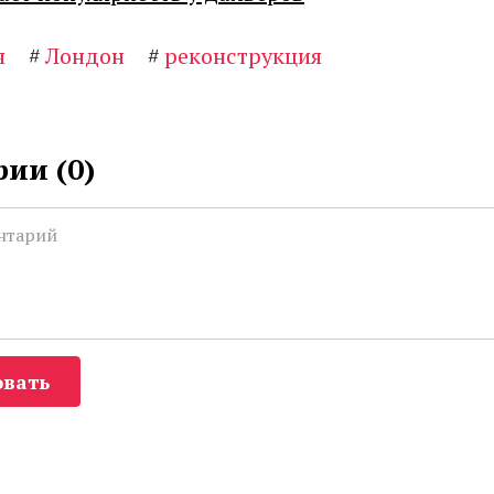
я
#
Лондон
#
реконструкция
ии (
0
)
вать