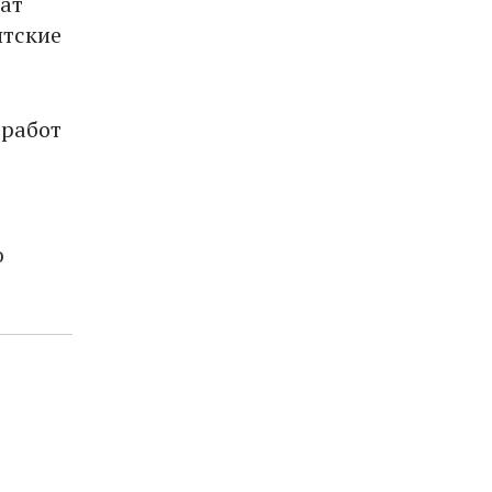
чат
нтские
 работ
ю