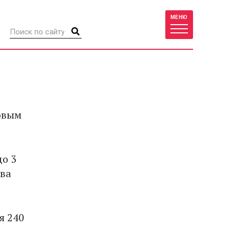
МЕНЮ
овым
до 3
два
я 240