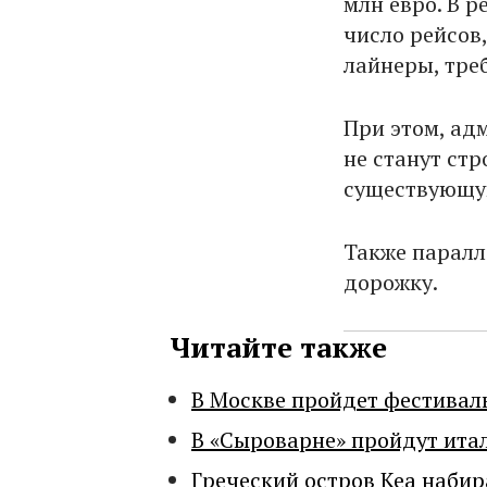
млн евро. В р
число рейсов,
лайнеры, тре
При этом, ад
не станут ст
существующу
Также паралл
дорожку.
Читайте также
В Москве пройдет фестивал
В «Сыроварне» пройдут ита
Греческий остров Кеа набир