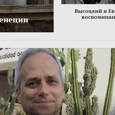
Высоцкий и Ев
воспомина
Венеции