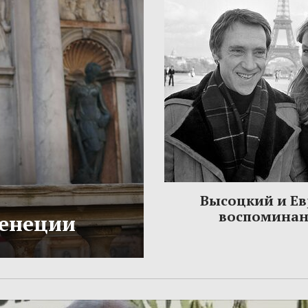
Высоцкий и Ев
воспомина
Венеции