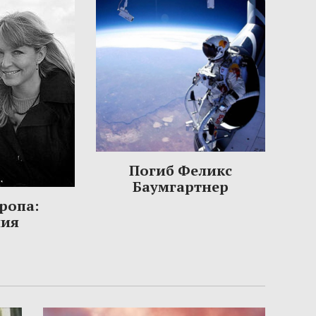
Погиб Феликс
Баумгартнер
ропа:
ния