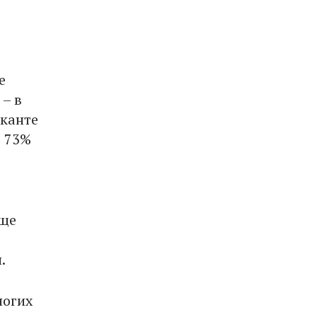
е
 – в
иканте
т 73%
аще
.
ногих