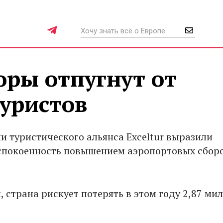
оры отпугнут от
туристов
и туристического альянса Exceltur выразили
спокоенность повышением аэропортовых сборо
 страна рискует потерять в этом году 2,87 ми