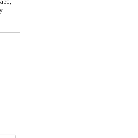
ает,
у