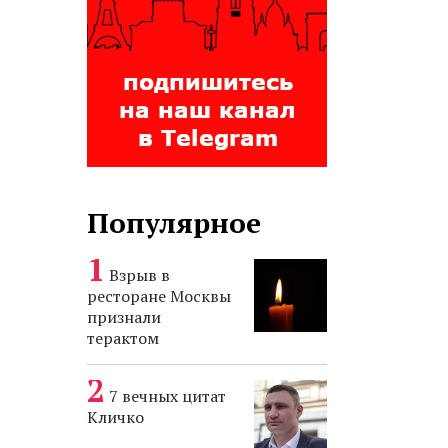
Популярное
Взрыв в
ресторане Москвы
признали
терактом
7 вечных цитат
Кличко