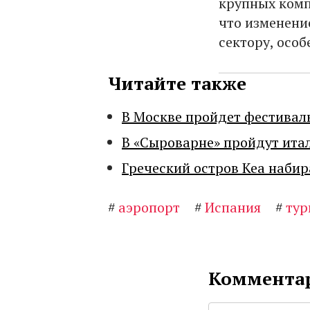
крупных комп
что изменени
сектору, осо
Читайте также
В Москве пройдет фестивал
В «Сыроварне» пройдут ита
Греческий остров Кеа набир
#
аэропорт
#
Испания
#
тур
Комментар