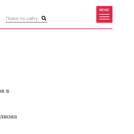
МЕНЮ
в в
ллиона