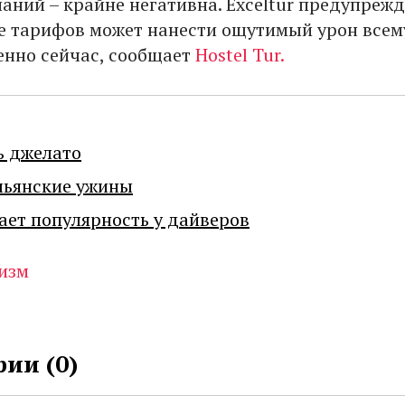
аний – крайне негативна. Exceltur предупрежд
е тарифов может нанести ощутимый урон всем
бенно сейчас, сообщает
Hostel Tur.
ь джелато
льянские ужины
ает популярность у дайверов
изм
ии (
0
)