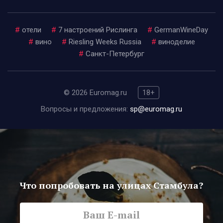
#
отели
#
7 настроений Рислинга
#
GermanWineDay
#
вино
#
Riesling Weeks Russia
#
виноделие
#
Санкт-Петербург
© 2026 Euromag.ru
18+
Вопросы и предложения:
sp@euromag.ru
Что попробовать на улицах Стамбула?