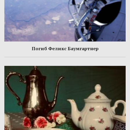
Погиб Феликс Баумгартнер