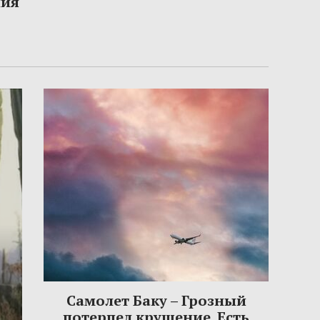
ния
Самолет Баку – Грозный
потерпел крушение. Есть