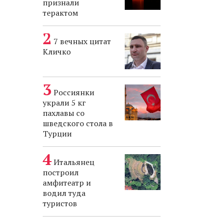
признали
терактом
7 вечных цитат
Кличко
Россиянки
украли 5 кг
пахлавы со
шведского стола в
Турции
Итальянец
построил
амфитеатр и
водил туда
туристов