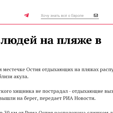
 людей на пляже в
м местечке Остия отдыхающих на пляжах расп
лизи акула.
ского хищника не пострадал - отдыхающие вы
 вышли на берег, передает РИА Новости.
в 30 км от Рима Остия расположена слишком 