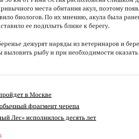
 привычного места обитания акул, поэтому поя
ило биологов. По их мнению, акула была ране
аставило ее подплыть ближе к берегу.
бережье дежурят наряды из ветеринаров и бер
ы выловить рыбу и при необходимости оказать
пройдет в Москве
еобычный фрагмент черепа
ный Лес» исполнилось десять лет
ж