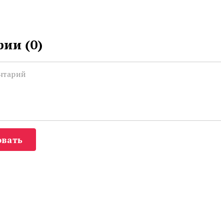
ии (
0
)
вать