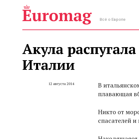
Всё о Европе
Акула распугала
Италии
В итальянско
12 августа 2014
плавающая вб
Никто от мор
спасателей и
Находящаяся 