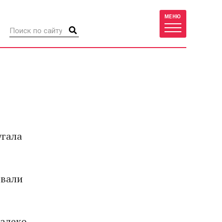
МЕНЮ
угала
звали
далеко