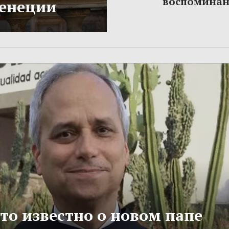
воспомина
Венеции
то известно о новом папе