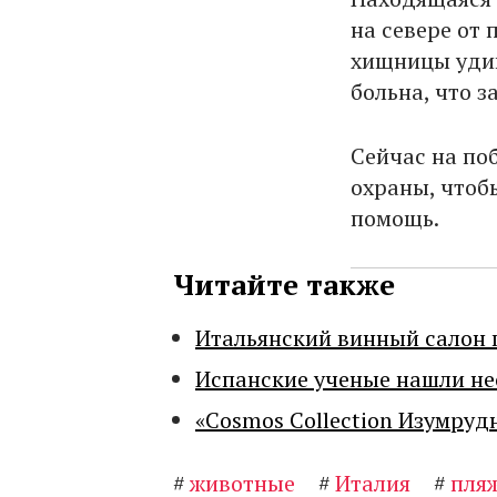
на севере от
хищницы удив
больна, что з
Сейчас на по
охраны, чтоб
помощь.
Читайте также
Итальянский винный салон 
Испанские ученые нашли н
«Cosmos Collection Изумруд
#
животные
#
Италия
#
пля