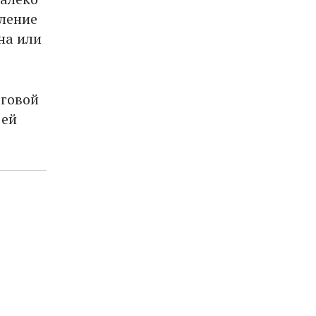
вление
на или
еговой
 ей