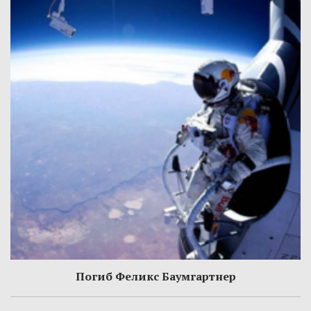
Погиб Феликс Баумгартнер