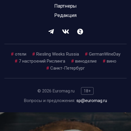
Партнеры
Редакция
#
отели
#
Riesling Weeks Russia
#
GermanWineDay
#
7 настроений Рислинга
#
виноделие
#
вино
#
Санкт-Петербург
© 2026 Euromag.ru
18+
Вопросы и предложения:
sp@euromag.ru