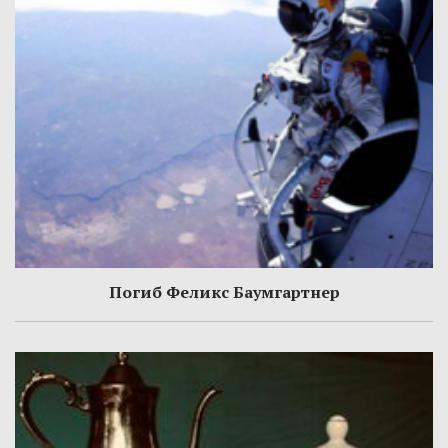
Погиб Феликс Баумгартнер