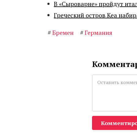
В «Сыроварне» пройдут ита
Греческий остров Кеа набир
#
Бремен
#
Германия
Комментар
Комментиро