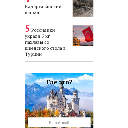
Кадаргаванский
каньон
Россиянки
украли 5 кг
пахлавы со
шведского стола в
Турции
Где это?