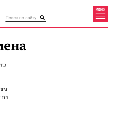
МЕНЮ
мена
ств
лям
 на