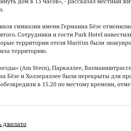
нуть дом в 13 часов», - рассказал местный жи
н.
ников гимназии имени Германна Бёзе отменилис
ятого. Сотрудники и гости Park Hotel навестил
торые территории отеля Maritim были эвакуир
ила территорию.
везды» (Am Stern), Паркаллее, Вахманнштрассе
на Бёзе и Холлераллее были перекрыты для пр
 обезвредили в 15.20 по местому времени, отм
ь джелато