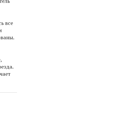
тель
ь все
и
ованы.
,
оезда.
ечает