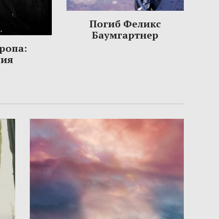
Погиб Феликс
Баумгартнер
ропа:
ния