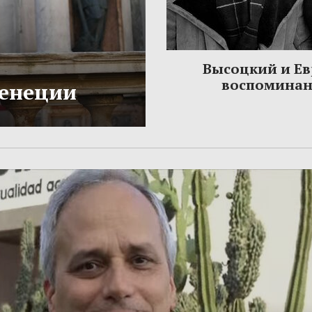
Высоцкий и Ев
воспомина
Венеции