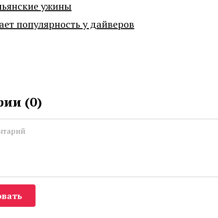
льянские ужины
ает популярность у дайверов
ии (
0
)
вать