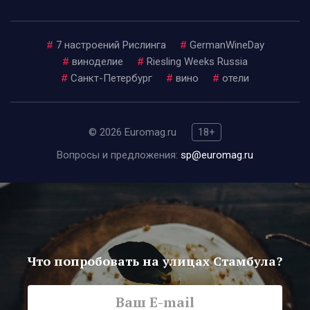
#
7 настроений Рислинга
#
GermanWineDay
#
виноделие
#
Riesling Weeks Russia
#
Санкт-Петербург
#
вино
#
отели
© 2026 Euromag.ru
18+
Вопросы и предложения:
sp@euromag.ru
Что попробовать на улицах Стамбула?