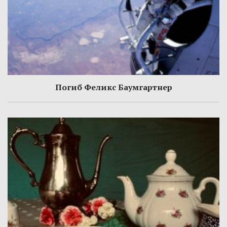
Погиб Феликс Баумгартнер