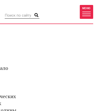
МЕНЮ
вало
ических
к
 должны