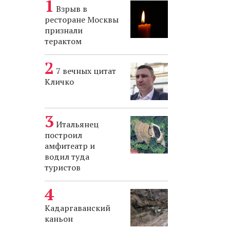
Взрыв в
ресторане Москвы
признали
терактом
7 вечных цитат
Кличко
Итальянец
построил
амфитеатр и
водил туда
туристов
Кадаргаванский
каньон