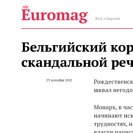
Всё о Европе
Бельгийский кор
скандальной ре
Рождественск
29 декабря 2012
шквал негодо
Монарх, в час
начинают иск
трудностях, 
власти нацис