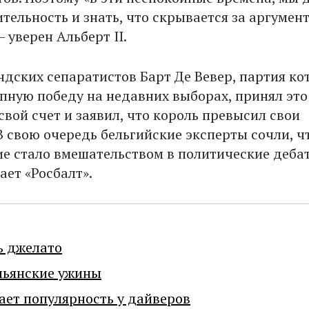
тельность и знать, что скрывается за аргумен
– уверен Альберт II.
дских сепаратистов Барт Де Вевер, партия ко
пную победу на недавних выборах, принял это
свой счет и заявил, что король превысил свои
В свою очередь бельгийские эксперты сочли, ч
е стало вмешательством в политические деба
ает «Росбалт».
ь джелато
льянские ужины
ает популярность у дайверов