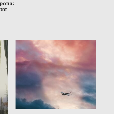
ропа:
ния