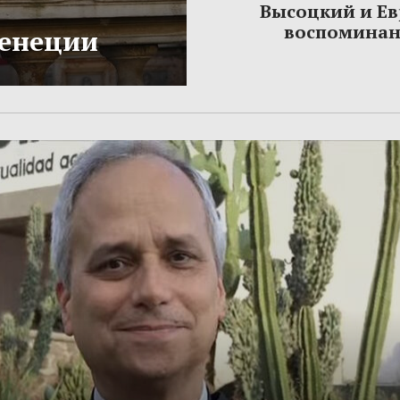
Высоцкий и Ев
воспомина
Венеции