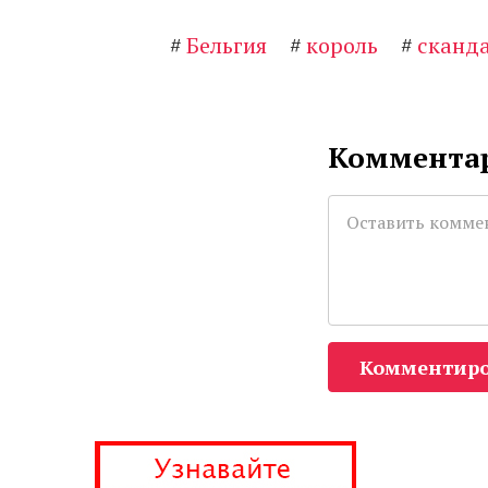
#
Бельгия
#
король
#
сканд
Комментар
Комментиро