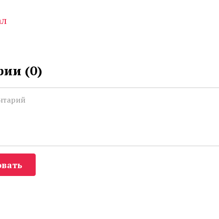
ал
ии (
0
)
вать