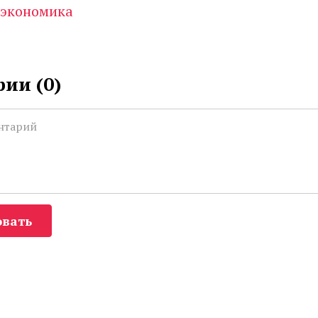
экономика
ии (
0
)
вать