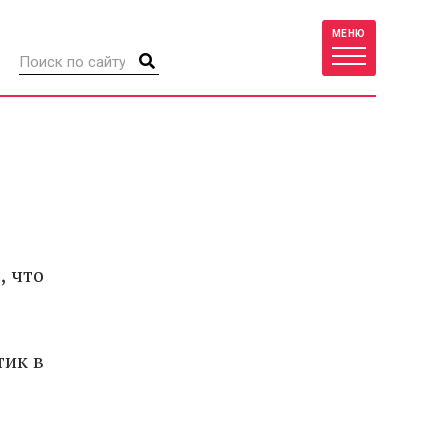
МЕНЮ
, что
тик в