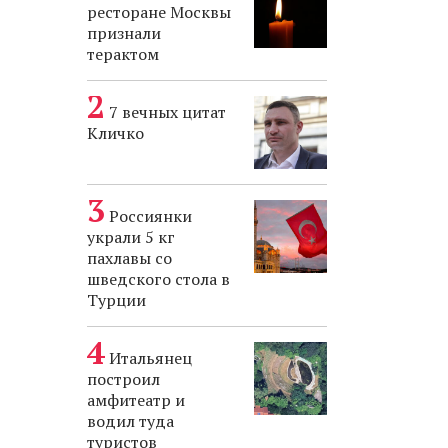
ресторане Москвы
признали
терактом
7 вечных цитат
Кличко
Россиянки
украли 5 кг
пахлавы со
шведского стола в
Турции
Итальянец
построил
амфитеатр и
водил туда
туристов