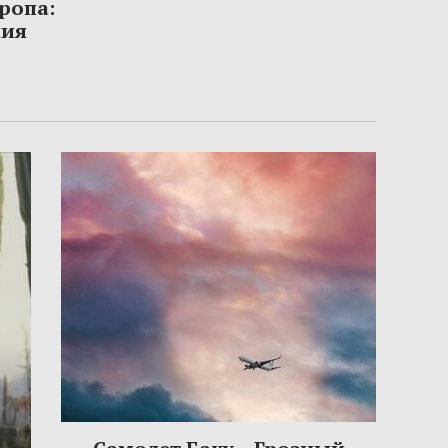
ропа:
ния