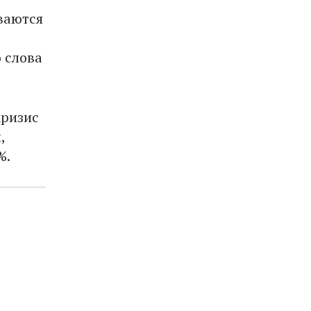
ваются
 слова
кризис
,
%.