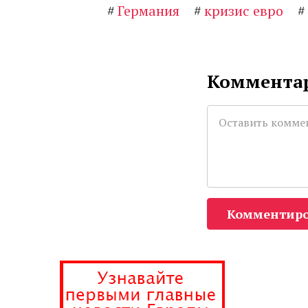
#
Германия
#
кризис евро
#
Комментар
Комментиро