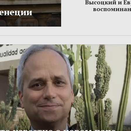
Высоцкий и Ев
воспомина
Венеции