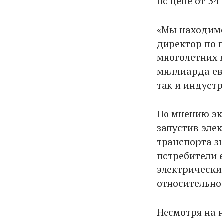
по цене от 34
«Мы находимс
директор по 
многолетних 
миллиарда ев
так и индуст
По мнению эк
запустив элек
транспорта з
потребители 
электрически
относительно
Несмотря на 