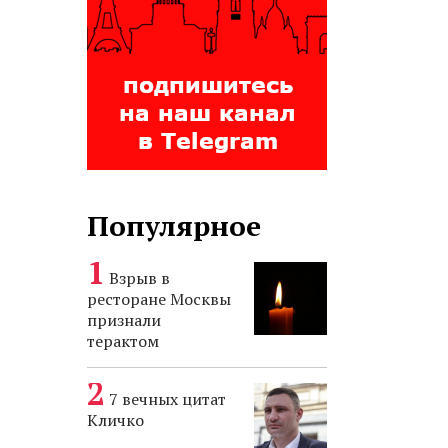
Популярное
Взрыв в
ресторане Москвы
признали
терактом
7 вечных цитат
Кличко