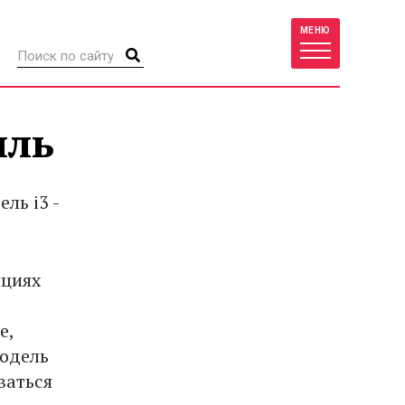
МЕНЮ
иль
ль i3 -
ициях
е,
Модель
ваться