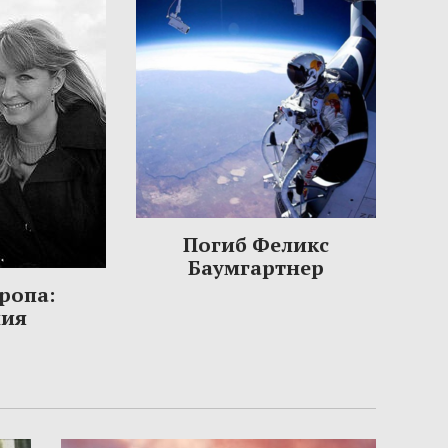
Погиб Феликс
Баумгартнер
ропа:
ния