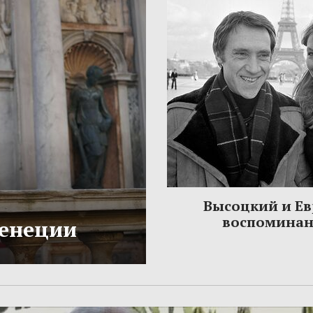
Высоцкий и Ев
воспомина
Венеции