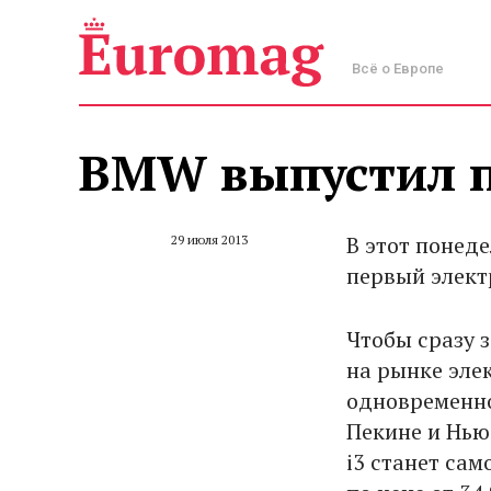
Всё о Европе
BMW выпустил п
В этот понед
29 июля 2013
первый элект
Чтобы сразу 
на рынке эле
одновременно
Пекине и Нью
i3 станет са