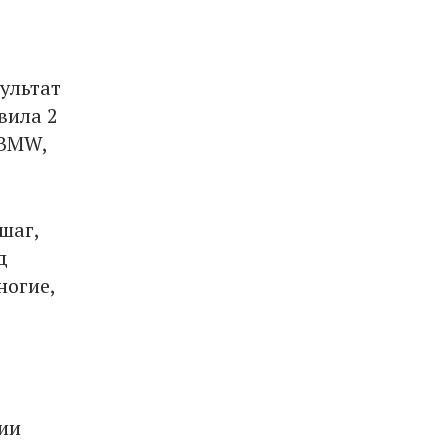
ультат
вила 2
 BMW,
шаг,
д
ногие,
ии