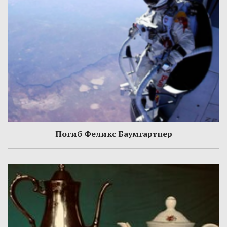
Погиб Феликс Баумгартнер