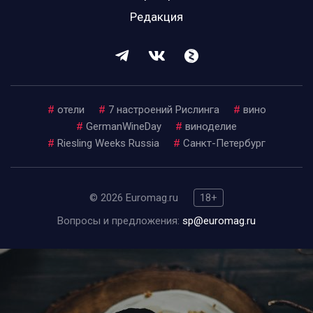
Редакция
#
отели
#
7 настроений Рислинга
#
вино
#
GermanWineDay
#
виноделие
#
Riesling Weeks Russia
#
Санкт-Петербург
© 2026 Euromag.ru
18+
Вопросы и предложения:
sp@euromag.ru