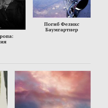
Погиб Феликс
Баумгартнер
ропа:
ния