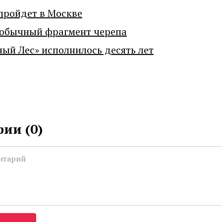
пройдет в Москве
еобычный фрагмент черепа
ный Лес» исполнилось десять лет
ии (
0
)