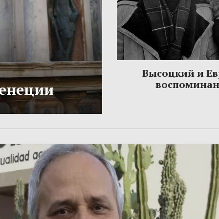
Высоцкий и Ев
воспомина
Венеции