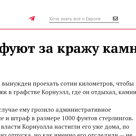
фуют за кражу камн
 вынужден проехать сотни километров, чтобы
яж в графстве Корнуэлл, где он отдыхал, камни
случае ему грозило административное
е и штраф в размере 1000 фунтов стерлингов.
 власти Корнуолла настигли его уже дома, по
з отпуска, но как именно его отследили — не