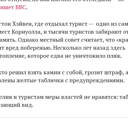
пишет BBC
.
гтон Хэйвен, где отдыхал турист — одно из са
ест Корнуолла, и тысячи туристов забирают 
амять. Однако местный совет считает, что «кр
ит вред побережью. Несколько лет назад здесь
топление, которое едва не уничтожило пляж.
кто решил взять камни с собой, грозит штраф, 
влены желтые таблички с предупреждениями.
лям и туристам меры властей не нравятся: та
сающий вид.