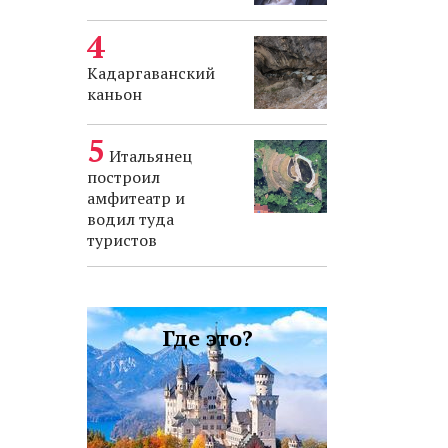
Кадаргаванский
каньон
Итальянец
построил
амфитеатр и
водил туда
туристов
Где это?