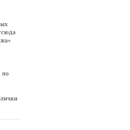
мых
отсюда
ажа»
а по
блички