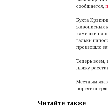
сообщается,
Бухта Крэкин
живописных м
камешки на п
гальки нанос
произошло за
Теперь всем, 
пляжу расста
Местным жите
портят потря
Читайте также