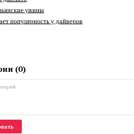
льянские ужины
ает популярность у дайверов
ии (
0
)
вать