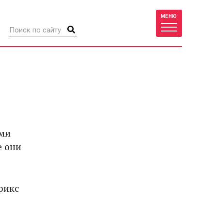
МЕНЮ
ами
е они
рикс