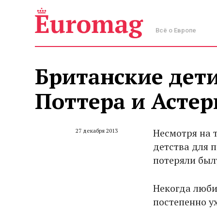
Всё о Европе
Британские дет
Поттера и Астер
Несмотря на 
27 декабря 2013
детства для 
потеряли был
Некогда люби
постепенно ух