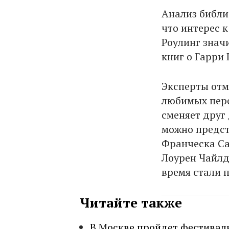
Анализ библи
что интерес 
Роулинг знач
книг о Гарри
Эксперты отм
любимых перс
сменяет друг
можно предст
Франческа Са
Лоурен Чайлд
время стали 
Читайте также
В Москве пройдет фестивал