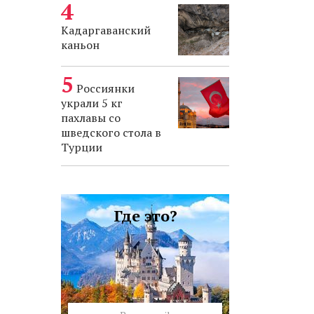
Кадаргаванский
каньон
Россиянки
украли 5 кг
пахлавы со
шведского стола в
Турции
Где это?