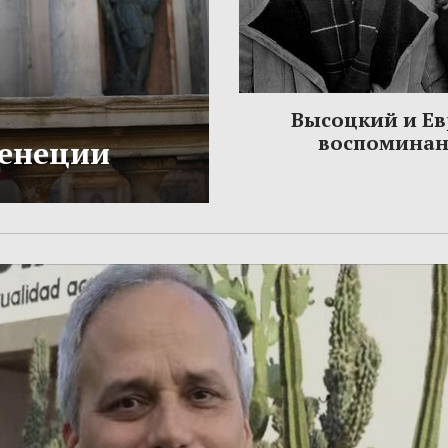
Высоцкий и Ев
воспомина
Венеции