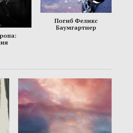
Погиб Феликс
Баумгартнер
ропа:
ния