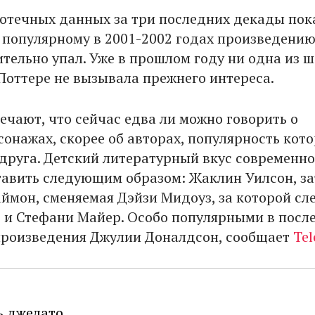
отечных данных за три последних декады пок
к популярному в 2001-2002 годах произведени
ительно упал. Уже в прошлом году ни одна из 
 Поттере не вызывала прежнего интереса.
ечают, что сейчас едва ли можно говорить о
онажах, скорее об авторах, популярность кот
 друга. Детский литературный вкус современн
авить следующим образом: Жаклин Уилсон, з
ймон, сменяемая Дэйзи Мидоуз, за которой сл
 и Стефани Майер. Особо популярными в посл
произведения Джулии Доналдсон, сообщает
Tel
ь джелато