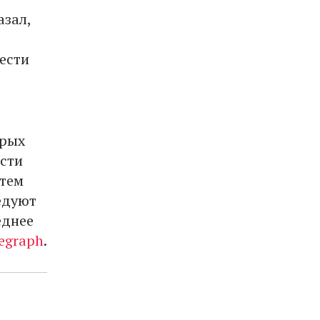
азал,
ю
шести
орых
ости
атем
едуют
еднее
egraph
.