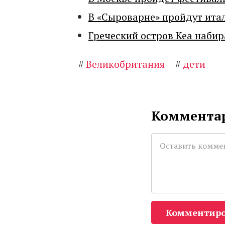
В «Сыроварне» пройдут ита
Греческий остров Кеа набир
#
Великобритания
#
дети
Комментар
Комментиро