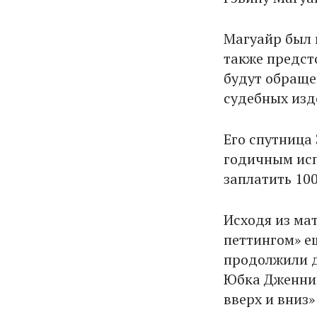
Магуайр был 
также предст
будут обраще
судебных изд
Его спутница
годичным исп
заплатить 100
Исходя из ма
петтингом» е
продолжили д
Юбка Дженнин
вверх и вниз»