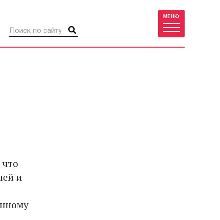
МЕНЮ
 что
лей и
енному