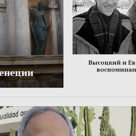
Высоцкий и Ев
воспомина
Венеции