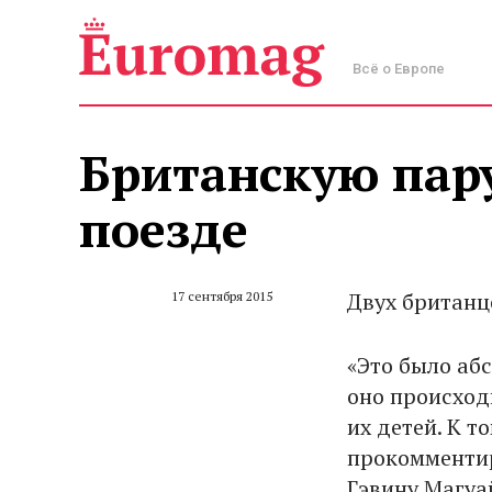
Всё о Европе
Британскую пару
поезде
Двух британц
17 сентября 2015
«Это было аб
оно происход
их детей. К 
прокомментир
Гэвину Магуа