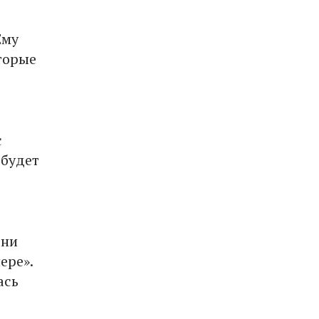
Ему
торые
с
 будет
они
ере».
ась