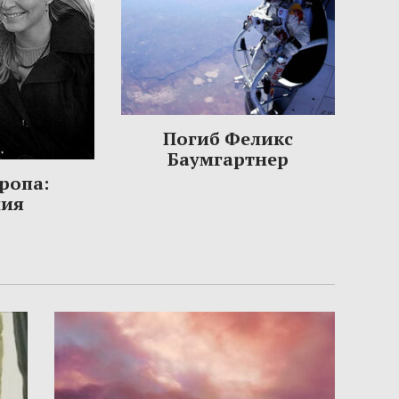
Погиб Феликс
Баумгартнер
ропа:
ния