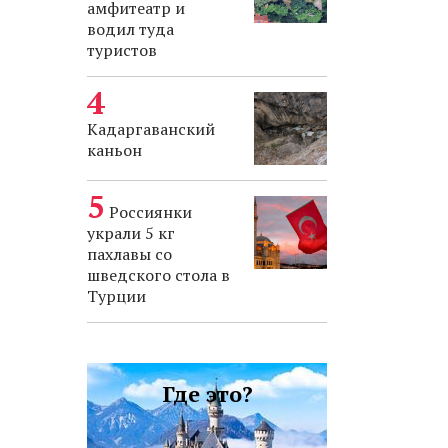
амфитеатр и
водил туда
туристов
Кадаргаванский
каньон
Россиянки
украли 5 кг
пахлавы со
шведского стола в
Турции
Где это?