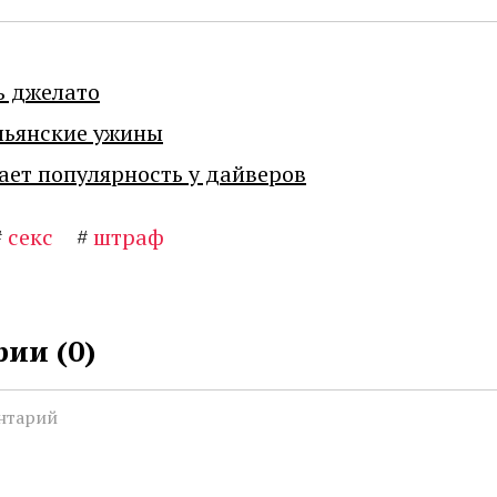
ь джелато
льянские ужины
ает популярность у дайверов
#
секс
#
штраф
ии (
0
)