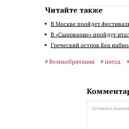
Читайте также
В Москве пройдет фестивал
В «Сыроварне» пройдут ита
Греческий остров Кеа набир
#
Великобритания
#
поезд
Комментар