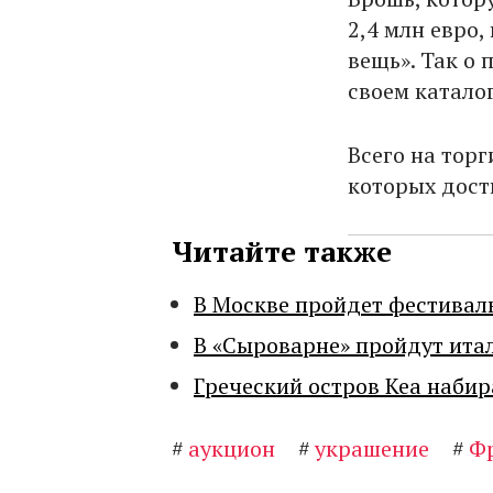
2,4 млн евро
вещь». Так о
своем катало
Всего на тор
которых дости
Читайте также
В Москве пройдет фестивал
В «Сыроварне» пройдут ита
Греческий остров Кеа набир
#
аукцион
#
украшение
#
Ф