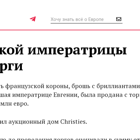
ской императрицы
рги
ь французской короны, брошь с бриллиантами
ая императрице Евгении, была продана с тор
 млн евро.
ил аукционный дом Christies.
ую до проведения торгов оценивали в сумму от