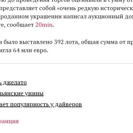
, представляет собой «очень редкую историчес
 проданном украшении написал аукционный до
ге, сообщает
20min
.
ги было выставлено 392 лота, общая сумма от 
гла 64 млн евро.
ь джелато
льянские ужины
ает популярность у дайверов
ранция