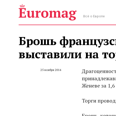
Всё о Европе
Брошь француз
выставили на то
Драгоценност
25 ноября 2014
принадлежавш
Женеве за 1,6
Торги провод
Брошь, котор