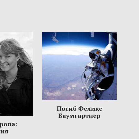
Погиб Феликс
Баумгартнер
ропа:
ния