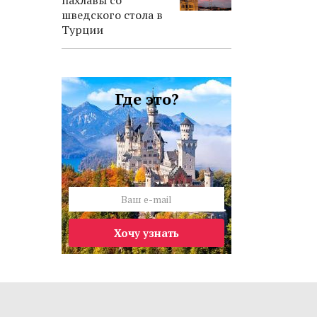
пахлавы со
шведского стола в
Турции
Где это?
Хочу узнать