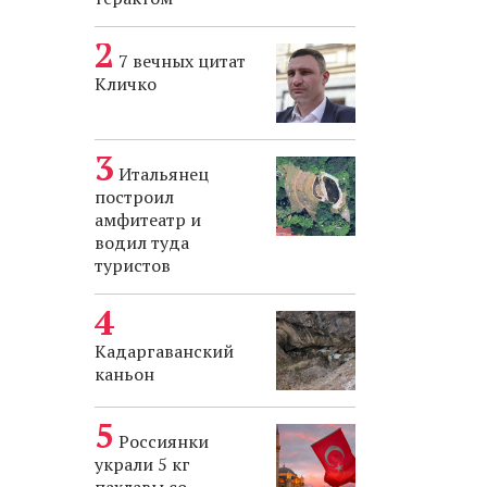
7 вечных цитат
Кличко
Итальянец
построил
амфитеатр и
водил туда
туристов
Кадаргаванский
каньон
Россиянки
украли 5 кг