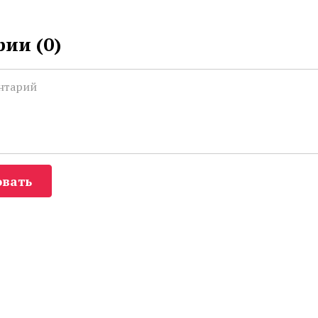
ии (
0
)
вать