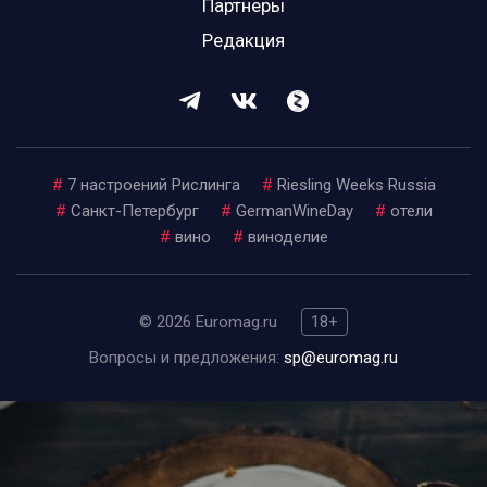
Партнеры
Редакция
#
7 настроений Рислинга
#
Riesling Weeks Russia
#
Санкт-Петербург
#
GermanWineDay
#
отели
#
вино
#
виноделие
© 2026 Euromag.ru
18+
Вопросы и предложения:
sp@euromag.ru