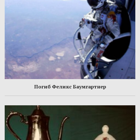
Погиб Феликс Баумгартнер