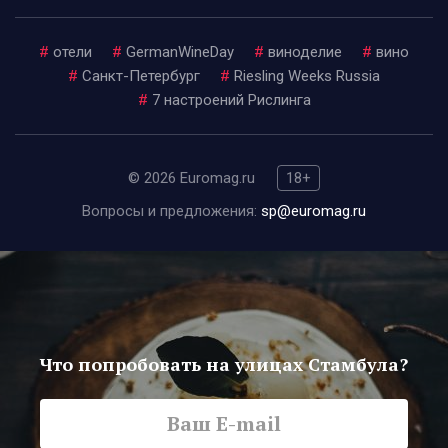
#
отели
#
GermanWineDay
#
виноделие
#
вино
#
Санкт-Петербург
#
Riesling Weeks Russia
#
7 настроений Рислинга
© 2026 Euromag.ru
18+
Вопросы и предложения:
sp@euromag.ru
Что попробовать на улицах Стамбула?