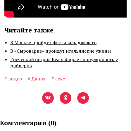
Читайте также
В Москве пройдет фестиваль джелато
В «Сыроварне» пройдут итальянские ужины
Греческий остров Кеа набирает популярность у
дайверов
#
видео
#
Дания
#
секс
Комментарии (
0
)