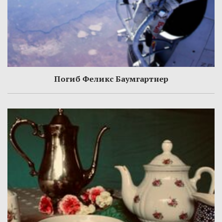
Погиб Феликс Баумгартнер