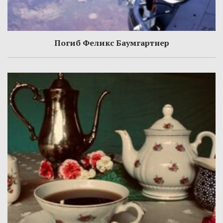
Погиб Феликс Баумгартнер