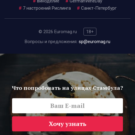
#
виноделие
#
GermanWineDay
#
7 настроений Рислинга
#
Санкт-Петербург
© 2026 Euromag.ru
18+
Вопросы и предложения:
sp@euromag.ru
Что попробовать на улицах Стамбула?
Хочу узнать