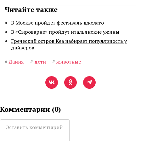
Читайте также
В Москве пройдет фестиваль джелато
В «Сыроварне» пройдут итальянские ужины
Греческий остров Кеа набирает популярность у
дайверов
#
Дания
#
дети
#
животные
Комментарии (
0
)