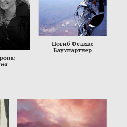
Погиб Феликс
Баумгартнер
ропа:
ния