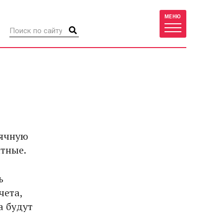
МЕНЮ
сячную
итные.
ь
чета,
а будут