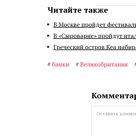
Читайте также
В Москве пройдет фестивал
В «Сыроварне» пройдут ита
Греческий остров Кеа набир
#
банки
#
Великобритания
Комментар