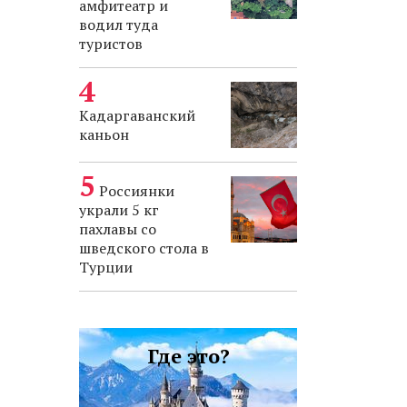
амфитеатр и
водил туда
туристов
Кадаргаванский
каньон
Россиянки
украли 5 кг
пахлавы со
шведского стола в
Турции
Где это?