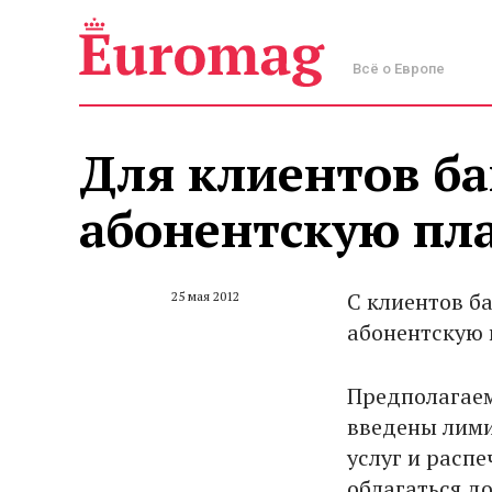
Всё о Европе
Для клиентов ба
абонентскую пл
С клиентов б
25 мая 2012
абонентскую 
Предполагаем
введены лими
услуг и расп
облагаться д