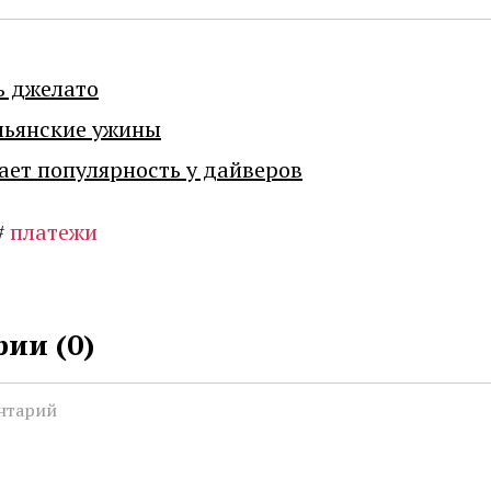
ь джелато
льянские ужины
ает популярность у дайверов
#
платежи
ии (
0
)