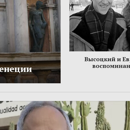
Высоцкий и Ев
воспомина
Венеции