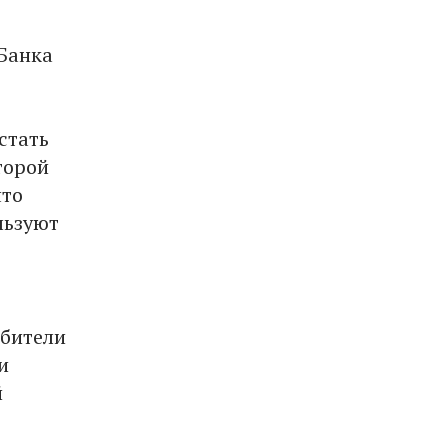
 Банка
стать
торой
что
льзуют
ебители
и
й