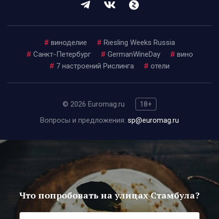
#
виноделие
#
Riesling Weeks Russia
#
Санкт-Петербург
#
GermanWineDay
#
вино
#
7 настроений Рислинга
#
отели
© 2026 Euromag.ru
18+
Вопросы и предложения:
sp@euromag.ru
Что попробовать на улицах Стамбула?