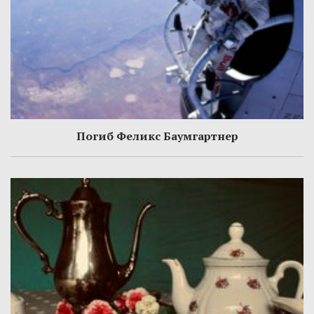
Погиб Феликс Баумгартнер