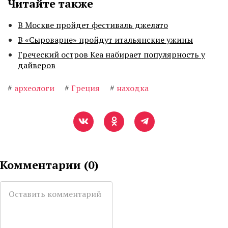
Читайте также
В Москве пройдет фестиваль джелато
В «Сыроварне» пройдут итальянские ужины
Греческий остров Кеа набирает популярность у
дайверов
#
археологи
#
Греция
#
находка
Комментарии (
0
)