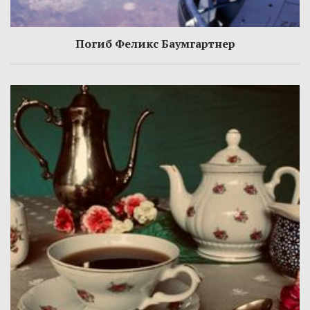
Погиб Феликс Баумгартнер