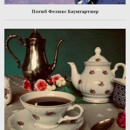
Погиб Феликс Баумгартнер