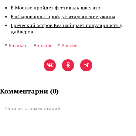
В Москве пройдет фестиваль джелато
В «Сыроварне» пройдут итальянские ужины
Греческий остров Кеа набирает популярность у
дайверов
#
Ватикан
#
посол
#
Россия
Комментарии (
0
)