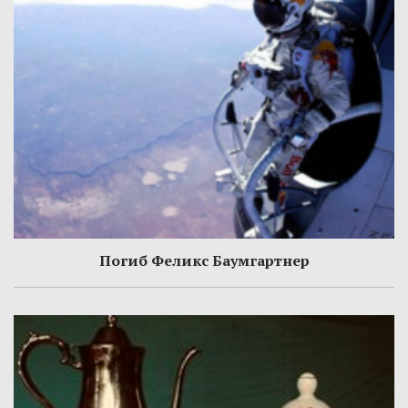
Погиб Феликс Баумгартнер