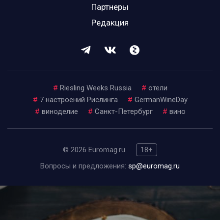
Партнеры
Редакция
#
Riesling Weeks Russia
#
отели
#
7 настроений Рислинга
#
GermanWineDay
#
виноделие
#
Санкт-Петербург
#
вино
© 2026 Euromag.ru
18+
Вопросы и предложения:
sp@euromag.ru