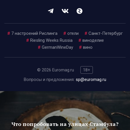
#
7 настроений Рислинга
#
отели
#
Санкт-Петербург
#
Riesling Weeks Russia
#
виноделие
#
GermanWineDay
#
вино
© 2026 Euromag.ru
18+
Вопросы и предложения:
sp@euromag.ru
Что попробовать на улицах Стамбула?