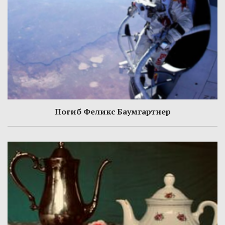
Погиб Феликс Баумгартнер