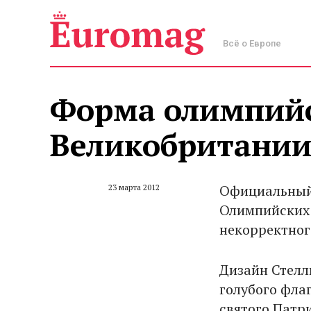
Всё о Европе
Форма олимпийс
Великобритании
Официальный
23 марта 2012
Олимпийских 
некорректног
Дизайн Стелл
голубого флаг
святого Патр