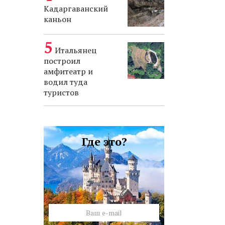
Кадаргаванский
каньон
Итальянец
построил
амфитеатр и
водил туда
туристов
Где это?