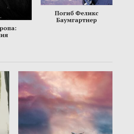
Погиб Феликс
Баумгартнер
ропа:
ния