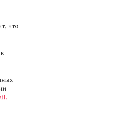
т, что
ак
нных
ни
il.