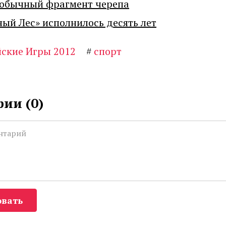
еобычный фрагмент черепа
ный Лес» исполнилось десять лет
ские Игры 2012
#
спорт
ии (
0
)
вать