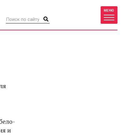
МЕНЮ
ля
бело-
ия и