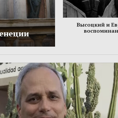
Высоцкий и Ев
воспомина
Венеции