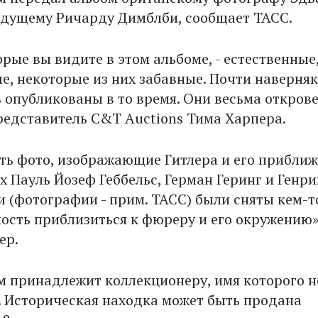
едущему Ричарду Димблби, сообщает ТАСС.
рые вы видите в этом альбоме, - естественные
е, некоторые из них забавные. Почти наверняк
ь опубликованы в то время. Они весьма откров
представитель C&T Auctions Тима Харпера.
сть фото, изображающие Гитлера и его прибли
 Пауль Йозеф Геббельс, Герман Геринг и Генри
 (фотографии - прим. ТАСС) были сняты кем-то
ость приблизиться к фюреру и его окружению»,
ер.
м принадлежит коллекционеру, имя которого н
. Историческая находка может быть продана