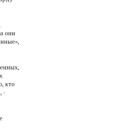
,
а они
енные»,
женных,
х
, кто
 -
е