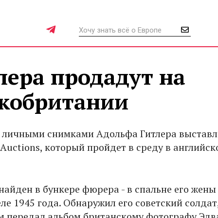
лера продадут на
икобритании
 личными снимками Адольфа Гитлера выставл
Auctions, который пройдет в среду в английск
найден в бункере фюрера - в спальне его жены
еле 1945 года. Обнаружил его советский солдат
м передал альбом британскому фотографу Эдв