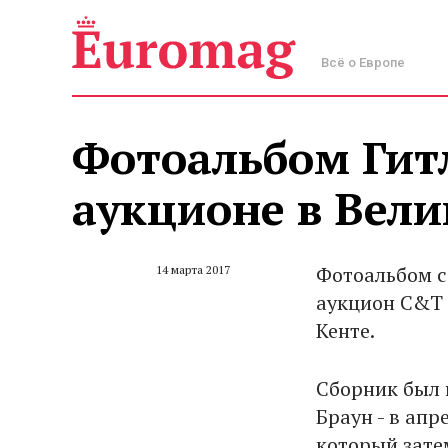
Всё о Европе
Фотоальбом Гит
аукционе в Вел
Фотоальбом с
14 марта 2017
аукцион C&T 
Кенте.
Сборник был 
Браун - в апр
который зате