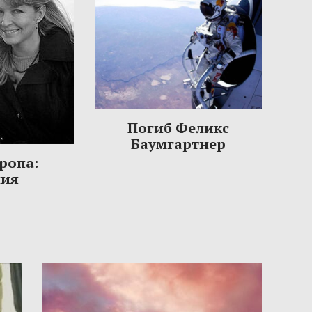
Погиб Феликс
Баумгартнер
ропа:
ния