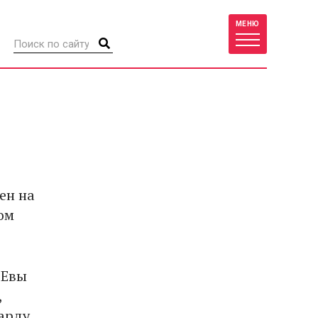
МЕНЮ
ен на
ом
 Евы
,
арду