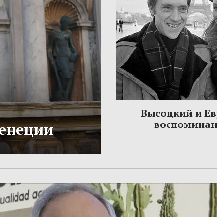
Высоцкий и Ев
воспомина
Венеции