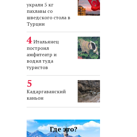
украли 5 кг
пахлавы со
шведского стола в
Турции
Итальянец
построил
амфитеатр и
водил туда
туристов
Кадаргаванский
каньон
Где это?