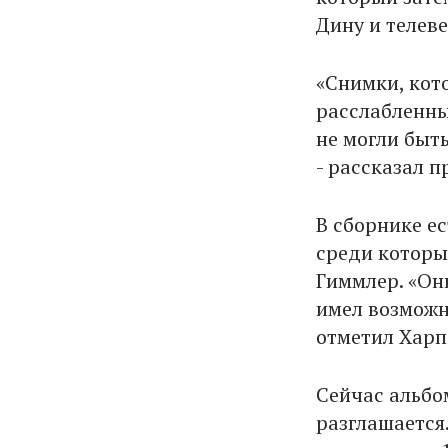
Дину и телев
«Снимки, кото
расслабленны
не могли быт
- рассказал 
В сборнике е
среди которых
Гиммлер. «Они
имел возможн
отметил Харп
Сейчас альбо
разглашается