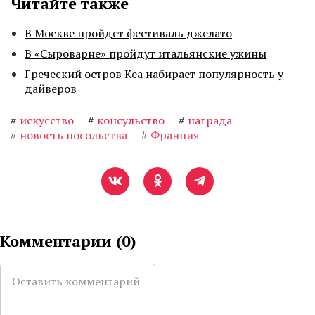
Читайте также
В Москве пройдет фестиваль джелато
В «Сыроварне» пройдут итальянские ужины
Греческий остров Кеа набирает популярность у
дайверов
#
искусство
#
консульство
#
награда
#
новость посольства
#
Франция
Комментарии (
0
)