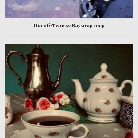
Погиб Феликс Баумгартнер