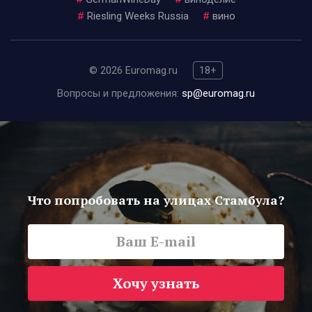
#
Riesling Weeks Russia
#
вино
© 2026 Euromag.ru
18+
Вопросы и предложения:
sp@euromag.ru
Что попробовать на улицах Стамбула?
Хочу узнать