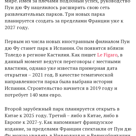
мире. Имея за плечами подобный успех, руководство
Пуи дю Фу нацелилось расширить свою сеть
развлекательных парков. Три новых парка
планируется создать за пределами Франции уже к
2027 году.
Первым из числа новых иностранным филиалом Пуи
дю Фу станет парк в Испании. Он появится вблизи
Толедо в регионе Кастилия. Как пишет
Le Figaro
, в
данный момент ведутся переговоры с местными
властями, однако уже известна примерная дата
открытия – 2021 год. В качестве тематической
направленности парка была выбрана история
Испании. Строительство начнется в 2019 году и
потребует 140 млн евро.
Второй зарубежный парк планируется открыть в
Китае к 2025 году. Третий – либо в Китае, либо в
Европе к 2027-у. Как напоминает французское
издание, за пределами Франции спектакли от Пуи дю
Фу можно увидеть в Нидерландах и Великобритании.