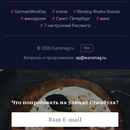
#
GermanWineDay
#
отели
#
Riesling Weeks Russia
#
виноделие
#
Санкт-Петербург
#
вино
#
7 настроений Рислинга
© 2026 Euromag.ru
18+
Вопросы и предложения:
sp@euromag.ru
Что попробовать на улицах Стамбула?