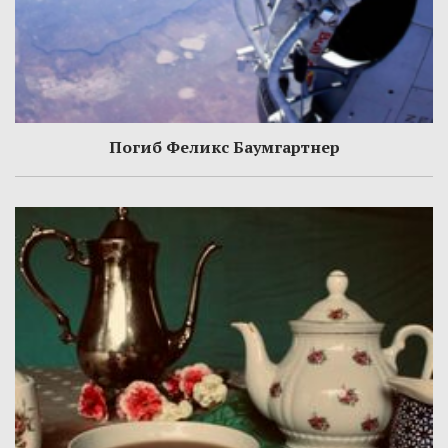
Погиб Феликс Баумгартнер