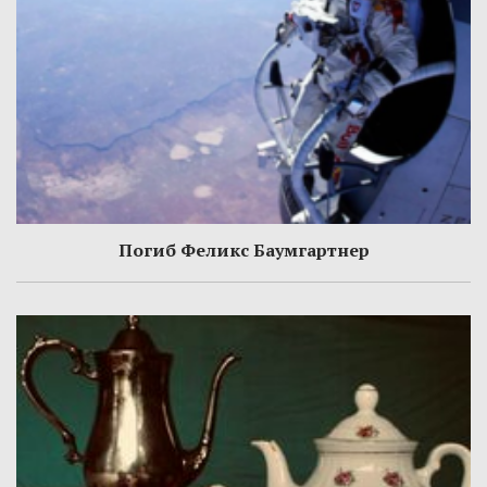
Погиб Феликс Баумгартнер