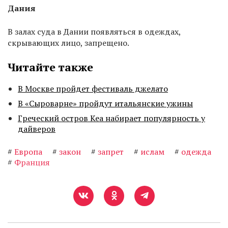
Дания
В залах суда в Дании появляться в одеждах,
скрывающих лицо, запрещено.
Читайте также
В Москве пройдет фестиваль джелато
В «Сыроварне» пройдут итальянские ужины
Греческий остров Кеа набирает популярность у
дайверов
#
Европа
#
закон
#
запрет
#
ислам
#
одежда
#
Франция