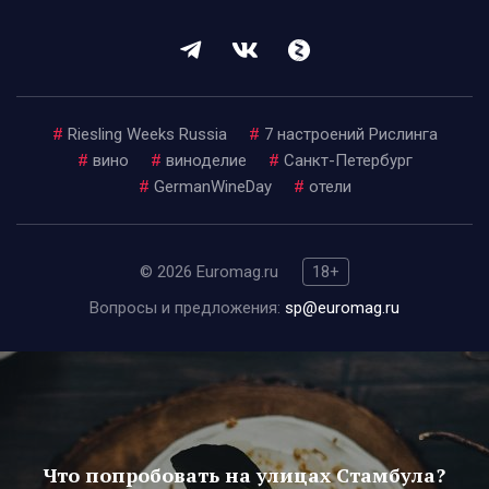
#
Riesling Weeks Russia
#
7 настроений Рислинга
#
вино
#
виноделие
#
Санкт-Петербург
#
GermanWineDay
#
отели
© 2026 Euromag.ru
18+
Вопросы и предложения:
sp@euromag.ru
Что попробовать на улицах Стамбула?