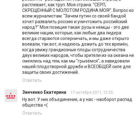
растлевает, как труп. Моя страна: "СЕРП,
СКРЕЩЁННЫЙ С МОЛОТОМ РОДИНА МОЯ!". Вопрос ко
всем журналистам: "Зачем путин со своей бандой
хочет развалить россию и уничтожить российский
народ?" Моя позиция такая: русы и немцы - это две
великие нации, которые, как любые два лидера
всегда стараются соперничать, и мы даже открыто
воевали, так вот, я надеюсь дожить до тех времён,
когда увижу грандиозные плоды сотрудничества
двух великих народов, чтобы зрители из-за океана не
смеялись над тем, как мы "грызёмся", а завидовали
нашей плодотворной дружбе и ВСЕОБЩЕЙ силе для
защиты своих достижений.
Ответить
Зинченко Екатерина
17 октября 2011, 12:55
Ну вот. У них объединение, а у нас - наоборот распад
общества =(
Ответить