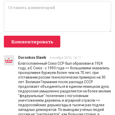
Комментировать
Doronkov Slavik
6 ноября 2013, 14:11
Благословенный Союз ССР был образован в 1924
году, а Е Союз - с 1993 года => большевики оказались
прозорливее буржуев более чем на 70 лет, при
отставании россии технологически примерно на 30
лет. Великая Германия после распада СССР
продолжает объединяться в едином немецком духе,
педороссия умышленно разделяется на более мелкие
"федеральные" поселения с поголовным
уничтожением деревень и аграрной отрасли =>
педороссийские дерьмогады в тысячи раз подлее
западных демократов. По выводам учёных людей
россия не "распадается", как большая страна, а