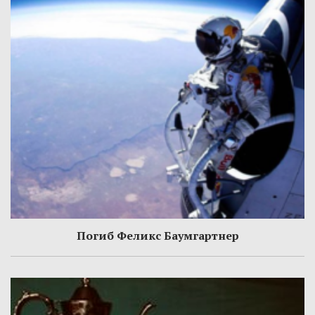
Погиб Феликс Баумгартнер