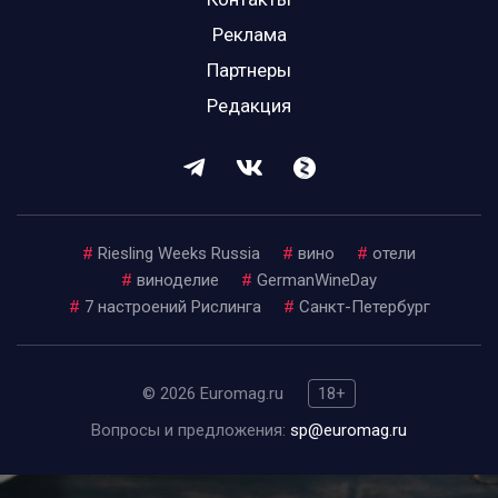
Реклама
Партнеры
Редакция
#
Riesling Weeks Russia
#
вино
#
отели
#
виноделие
#
GermanWineDay
#
7 настроений Рислинга
#
Санкт-Петербург
© 2026 Euromag.ru
18+
Вопросы и предложения:
sp@euromag.ru