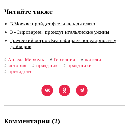
Читайте также
В Москве пройдет фестиваль джелато
В «Сыроварне» пройдут итальянские ужины
Греческий остров Кеа набирает популярность у
дайверов
#
Ангела Меркель
#
Германия
#
жители
#
история
#
праздник
#
праздники
#
президент
Комментарии (
2
)