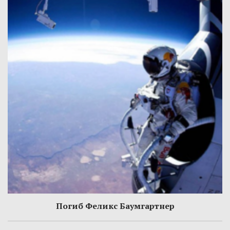
Погиб Феликс Баумгартнер