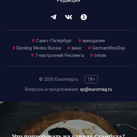
Редакция
#
Санкт-Петербург
#
виноделие
#
Riesling Weeks Russia
#
вино
#
GermanWineDay
#
7 настроений Рислинга
#
отели
© 2026 Euromag.ru
18+
Вопросы и предложения:
sp@euromag.ru
Что попробовать на улицах Стамбула?