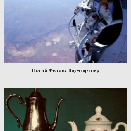
Погиб Феликс Баумгартнер