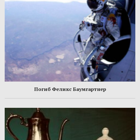
Погиб Феликс Баумгартнер