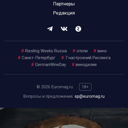
Партнеры
Редакция
#
Riesling Weeks Russia
#
отели
#
вино
#
Санкт-Петербург
#
7 настроений Рислинга
#
GermanWineDay
#
виноделие
© 2026 Euromag.ru
18+
Вопросы и предложения:
sp@euromag.ru