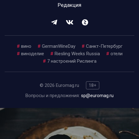
Редакция
#
вино
#
GermanWineDay
#
Санкт-Петербург
#
виноделие
#
Riesling Weeks Russia
#
отели
#
7 настроений Рислинга
© 2026 Euromag.ru
18+
Вопросы и предложения:
sp@euromag.ru