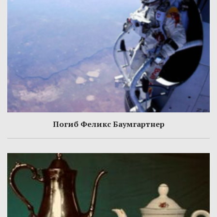
Погиб Феликс Баумгартнер