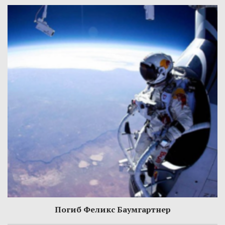
Погиб Феликс Баумгартнер