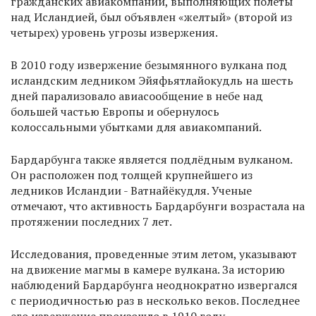
гражданских авиакомпаний, выполняющих полеты
над Исландией, был объявлен «желтый» (второй из
четырех) уровень угрозы извержения.
В 2010 году извержение безымянного вулкана под
исландским ледником Эйяфьятлайокудль на шесть
дней парализовало авиасообщение в небе над
большей частью Европы и обернулось
колоссальными убытками для авиакомпаний.
Бардарбунга также является подлёдным вулканом.
Он расположен под толщей крупнейшего из
ледников Исландии - Ватнайёкудля. Ученые
отмечают, что активность Бардарбунги возрастала на
протяжении последних 7 лет.
Исследования, проведенные этим летом, указывают
на движение магмы в камере вулкана. За историю
наблюдений Бардарбунга неоднократно извергался
с периодичностью раз в несколько веков. Последнее